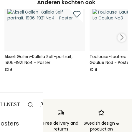
Anderen kochten ook
Akseli Gallen-Kallela Self-portrait,
Toulouse-Lautrec Mo
1906-1921 No4 - Poster
Goulue No3 - Poster
€19
€19
posters
Order sent within
Free delivery and
Swedish design &
3 days
returns
production