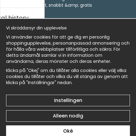
- Leverans - enkelt, snabbt &amp; gratis
Om cookies
al history
Mina favoriter
Nieuwsbrief
Vi skräddarsyr din upplevelse
ds
Vi använder cookies för att ge dig en personlig
Ontvang onze beste aanbiedingen en nieuws!
shoppingupplevelse, personanpassad annonsering och
för hålla våra webbplatser tillförlitliga och säkra. För
E-
Verstuur
detta ändamål samlar vi in information om
mailadres
Masters
användarna, deras mönster och deras enheter.
Klicka på "Okej" om du tillåter alla cookies eller välj vilka
cookies du tillåter och vilka du vill stänga av genom att
klicka på "Inställningar" nedan.
Et harum quidem rerum facilis est et expedita
 Wallnest
distinctio
Instellingen
Alleen nodig
Oké