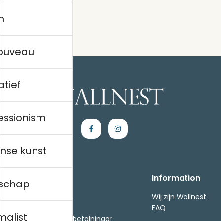
n
nouveau
atief
essionism
nse kunst
Handla
Information
schap
Kontakta oss
Wij zijn Wallnest
Villkor
FAQ
malist
- Returer och återbetalningar