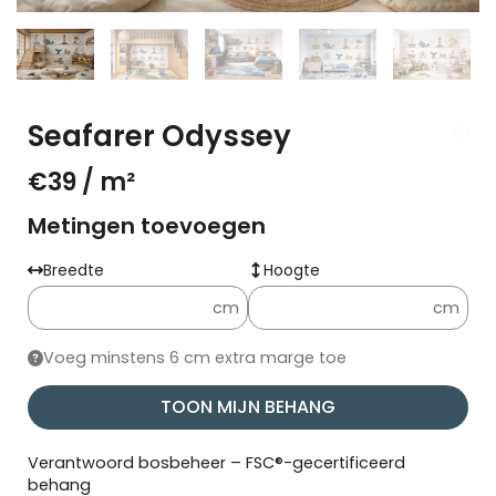
Seafarer Odyssey
€39
/ m²
Metingen toevoegen
Breedte
Hoogte
cm
cm
Voeg minstens 6 cm extra marge toe
TOON MIJN BEHANG
Verantwoord bosbeheer – FSC®-gecertificeerd
behang