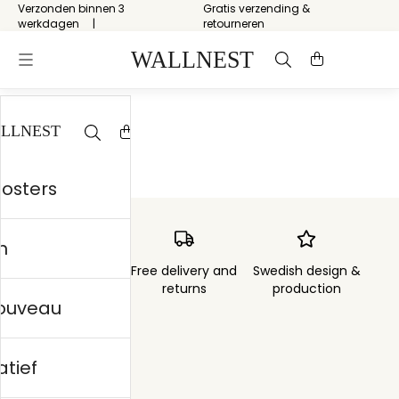
Verzonden binnen 3
Gratis verzending &
werkdagen
retourneren
Start
/
Op Art
posters
n
Order sent within
Free delivery and
Swedish design &
3 days
returns
production
nouveau
atief