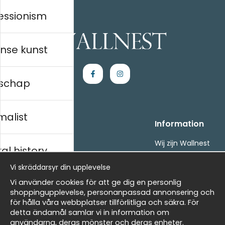
essionism
nse kunst
schap
malist
Handla
Information
Kontakta oss
Wij zijn Wallnest
al history
Villkor
FAQ
- Returer och återbetalningar
Vi skräddarsyr din upplevelse
- Leverans - enkelt, snabbt &amp; gratis
ds
Vi använder cookies för att ge dig en personlig
Om cookies
shoppingupplevelse, personanpassad annonsering och
Mina favoriter
för hålla våra webbplatser tillförlitliga och säkra. För
detta ändamål samlar vi in information om
Nieuwsbrief
Masters
användarna, deras mönster och deras enheter.