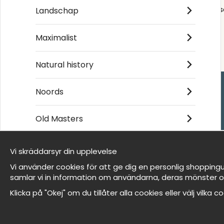
Order s
Landschap
Maximalist
Natural history
Noords
Handla
Old Masters
Kontakta oss
Villkor
Vi skräddarsyr din upplevelse
- Returer och återb
Wij zijn Wallnest
- Leverans - enkelt
Vi använder cookies för att ge dig en personlig shoppingu
FAQ
Om cookies
samlar vi in information om användarna, deras mönster o
Mina favoriter
Klicka på "Okej" om du tillåter alla cookies eller välj vilka 