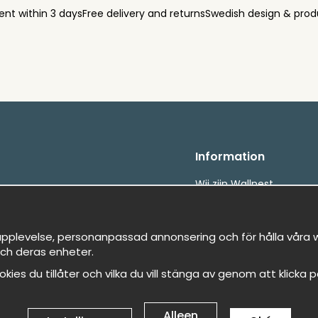
ent within 3 days
Free delivery and returns
Swedish design & prod
Information
Wij zijn Wallnest
FAQ
etalningar
, snabbt &amp; gratis
pplevelse, personanpassad annonsering och för hålla våra we
ch deras enheter.
cookies du tillåter och vilka du vill stänga av genom att klicka 
Alleen