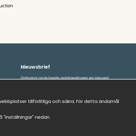
uction
Nieuwsbrief
Ontvang onze beste aanbiedingen en nieuws!
E-
Verstuur
mailadres
bbplatser tillförlitliga och säkra. För detta ändamål
på "Inställningar" nedan.