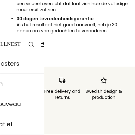
een visueel overzicht dat laat zien hoe de volledige
muur eruit zal zien.
30 dagen tevredenheidsgarantie
Als het resultaat niet goed aanvoelt, heb je 30
dagen om van gedachten te veranderen.
posters
n
Order sent within
Free delivery and
Swedish design &
3 days
returns
production
nouveau
atief