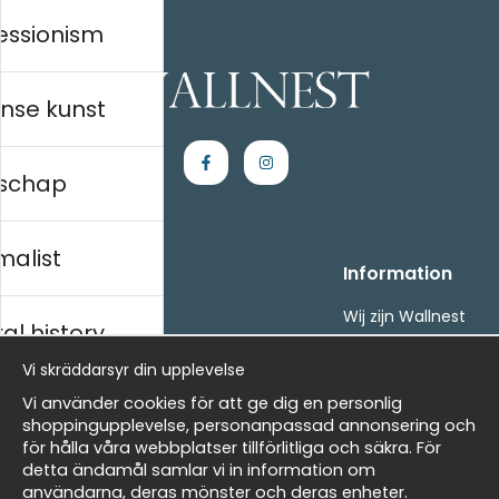
essionism
nse kunst
schap
malist
Handla
Information
Kontakta oss
Wij zijn Wallnest
al history
Villkor
FAQ
- Returer och återbetalningar
Vi skräddarsyr din upplevelse
- Leverans - enkelt, snabbt &amp; gratis
ds
Vi använder cookies för att ge dig en personlig
Om cookies
shoppingupplevelse, personanpassad annonsering och
Mina favoriter
för hålla våra webbplatser tillförlitliga och säkra. För
detta ändamål samlar vi in information om
Nieuwsbrief
Masters
användarna, deras mönster och deras enheter.