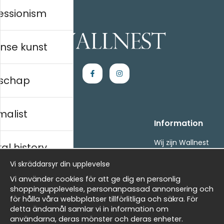
essionism
nse kunst
schap
malist
Handla
Information
Kontakta oss
Wij zijn Wallnest
al history
Villkor
FAQ
Vi skräddarsyr din upplevelse
- Returer och återbetalningar
- Leverans - enkelt, snabbt &amp; gratis
ds
Vi använder cookies för att ge dig en personlig
Om cookies
shoppingupplevelse, personanpassad annonsering och
Mina favoriter
för hålla våra webbplatser tillförlitliga och säkra. För
detta ändamål samlar vi in information om
Masters
Nieuwsbrief
användarna, deras mönster och deras enheter.