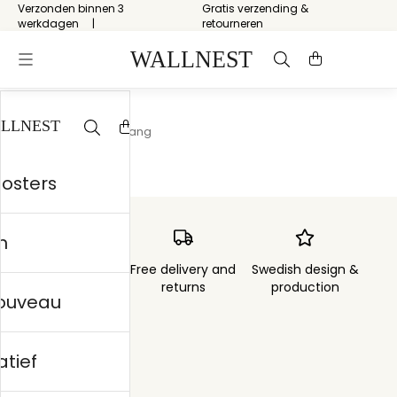
Verzonden binnen 3
Gratis verzending &
werkdagen
retourneren
Start
/
Marmer Behang
posters
n
Order sent within
Free delivery and
Swedish design &
3 days
returns
production
nouveau
atief