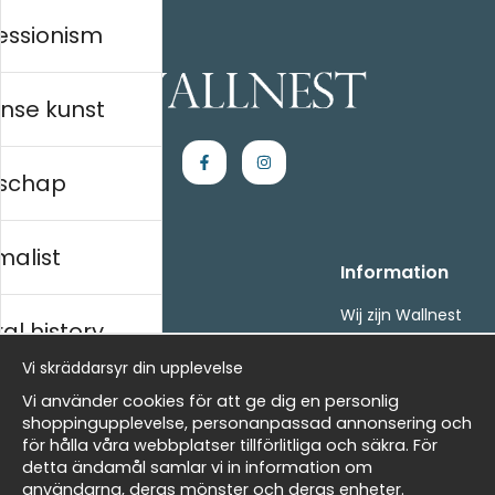
essionism
nse kunst
schap
malist
Handla
Information
Kontakta oss
Wij zijn Wallnest
al history
Villkor
FAQ
- Returer och återbetalningar
Vi skräddarsyr din upplevelse
- Leverans - enkelt, snabbt &amp; gratis
ds
Vi använder cookies för att ge dig en personlig
Om cookies
shoppingupplevelse, personanpassad annonsering och
Mina favoriter
för hålla våra webbplatser tillförlitliga och säkra. För
detta ändamål samlar vi in information om
Nieuwsbrief
Masters
användarna, deras mönster och deras enheter.