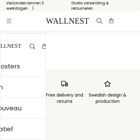
Verzonden binnen 3
Gratis verzending &
werkdagen
retourneren
Start
/
Skog
posters
n
Order sent within
Free delivery and
Swedish design &
3 days
returns
production
nouveau
atief