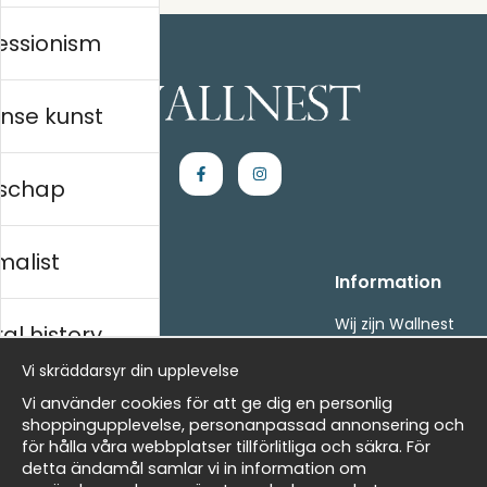
essionism
nse kunst
schap
malist
Handla
Information
Kontakta oss
Wij zijn Wallnest
al history
Villkor
FAQ
Vi skräddarsyr din upplevelse
- Returer och återbetalningar
- Leverans - enkelt, snabbt &amp; gratis
ds
Vi använder cookies för att ge dig en personlig
Om cookies
shoppingupplevelse, personanpassad annonsering och
Mina favoriter
för hålla våra webbplatser tillförlitliga och säkra. För
detta ändamål samlar vi in information om
Masters
Nieuwsbrief