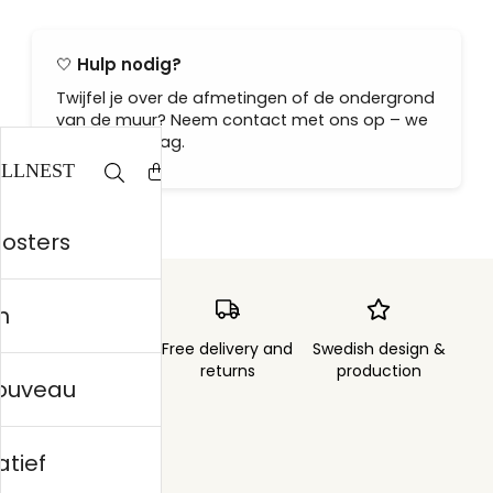
🤍
Hulp nodig?
Twijfel je over de afmetingen of de ondergrond
van de muur? Neem contact met ons op – we
helpen je graag.
posters
n
Order sent within
Free delivery and
Swedish design &
3 days
returns
production
nouveau
atief