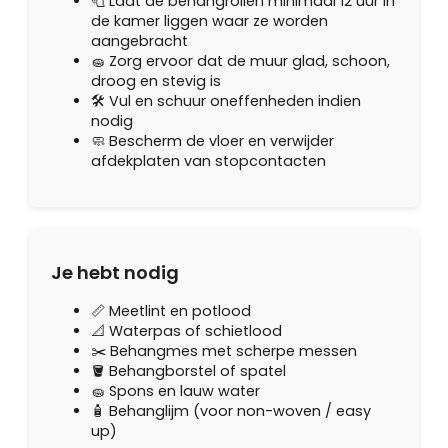
🧻 Laat de behangrollen minimaal 12 uur in
de kamer liggen waar ze worden
aangebracht
🧽 Zorg ervoor dat de muur glad, schoon,
droog en stevig is
🛠️ Vul en schuur oneffenheden indien
nodig
🧼 Bescherm de vloer en verwijder
afdekplaten van stopcontacten
Je hebt nodig
📏 Meetlint en potlood
📐 Waterpas of schietlood
✂️ Behangmes met scherpe messen
🪣 Behangborstel of spatel
🧽 Spons en lauw water
🧴 Behanglijm (voor non-woven / easy
up)