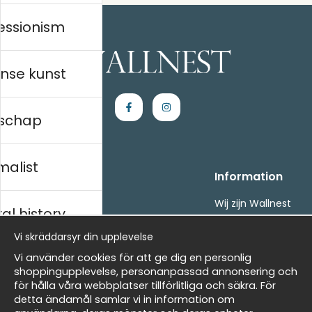
essionism
nse kunst
schap
malist
Handla
Information
Kontakta oss
Wij zijn Wallnest
al history
Villkor
FAQ
- Returer och återbetalningar
Vi skräddarsyr din upplevelse
- Leverans - enkelt, snabbt &amp; gratis
ds
Vi använder cookies för att ge dig en personlig
Om cookies
shoppingupplevelse, personanpassad annonsering och
Mina favoriter
för hålla våra webbplatser tillförlitliga och säkra. För
detta ändamål samlar vi in information om
Nieuwsbrief
Masters