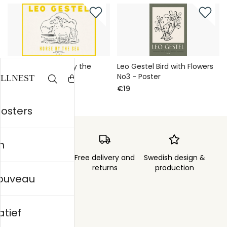
Leo Gestel Horse by the
Leo Gestel Bird with Flowers
Sea No5 - Poster
No3 - Poster
€19
€19
posters
n
Order sent within
Free delivery and
Swedish design &
3 days
returns
production
nouveau
atief