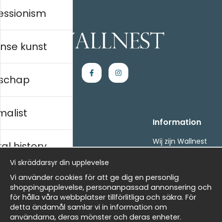
essionism
nse kunst
schap
malist
Handla
Information
Kontakta oss
Wij zijn Wallnest
al history
Villkor
FAQ
Vi skräddarsyr din upplevelse
- Returer och återbetalningar
- Leverans - enkelt, snabbt &amp; gratis
ds
Vi använder cookies för att ge dig en personlig
Om cookies
shoppingupplevelse, personanpassad annonsering och
Mina favoriter
för hålla våra webbplatser tillförlitliga och säkra. För
detta ändamål samlar vi in information om
Masters
Nieuwsbrief
användarna, deras mönster och deras enheter.