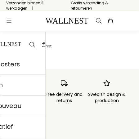
Verzonden binnen 3
Gratis verzending &
werkdagen
retourneren
Start
/
Abstracte kunst
posters
n
Order sent within
Free delivery and
Swedish design &
3 days
returns
production
nouveau
atief