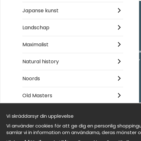
Japanse kunst
Handla
Landschap
Kontakta oss
Maximalist
Villkor
- Returer och återb
- Leverans - enkelt
Natural history
Om cookies
Mina favoriter
Noords
Old Masters
Et harum quidem rerum facilis est et expedita
distinctio
Vi skräddarsyr din upplevelse
Wij zijn Wallnest
Vi använder cookies för att ge dig en personlig shoppingu
FAQ
samlar vi in information om användarna, deras mönster o