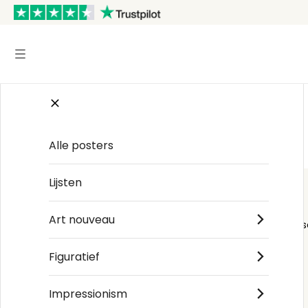
Start
/
Color Love
Alle posters
Lijsten
Art nouveau
Order s
Figuratief
Impressionism