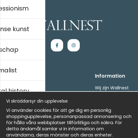
essionism
nse kunst
schap
malist
Handla
Information
Kontakta oss
Wij zijn Wallnest
al history
Villkor
FAQ
Vi skräddarsyr din upplevelse
- Returer och återbetalningar
- Leverans - enkelt, snabbt &amp; gratis
ds
Vi använder cookies för att ge dig en personlig
Om cookies
shoppingupplevelse, personanpassad annonsering och
Mina favoriter
för hålla våra webbplatser tillförlitliga och säkra. För
detta ändamål samlar vi in information om
Masters
Nieuwsbrief
användarna, deras mönster och deras enheter.