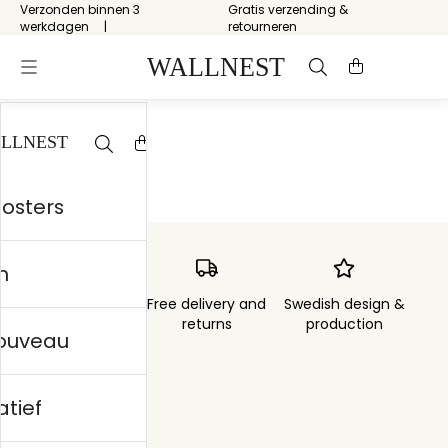
Verzonden binnen 3
Gratis verzending &
werkdagen
retourneren
Start
/
Natuur
posters
n
Order sent within
Free delivery and
Swedish design &
3 days
returns
production
nouveau
atief