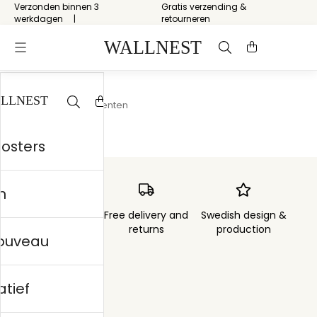
Verzonden binnen 3
Gratis verzending &
werkdagen
retourneren
Start
/
Metallic Accenten
posters
n
Order sent within
Free delivery and
Swedish design &
3 days
returns
production
nouveau
atief