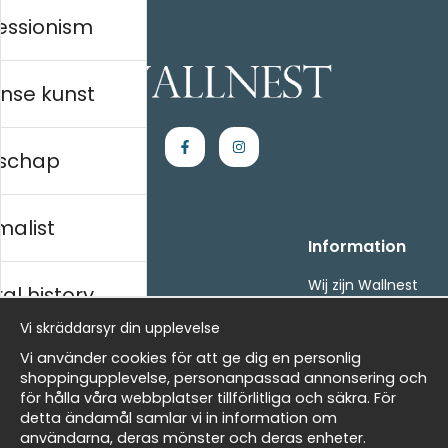
essionism
nse kunst
schap
malist
Handla
Information
Kontakta oss
Wij zijn Wallnest
al history
Villkor
FAQ
Vi skräddarsyr din upplevelse
- Returer och återbetalningar
- Leverans - enkelt, snabbt &amp; gratis
ds
Vi använder cookies för att ge dig en personlig
Om cookies
shoppingupplevelse, personanpassad annonsering och
Mina favoriter
för hålla våra webbplatser tillförlitliga och säkra. För
detta ändamål samlar vi in information om
Masters
Nieuwsbrief
användarna, deras mönster och deras enheter.