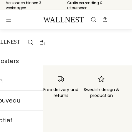
Verzonden binnen 3
Gratis verzending &
werkdagen
retourneren
Start
/
Aboriginal Art
posters
n
Order sent within
Free delivery and
Swedish design &
3 days
returns
production
nouveau
atief