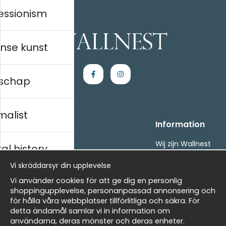
essionism
nse kunst
schap
malist
Handla
Information
Kontakta oss
Wij zijn Wallnest
al history
Villkor
FAQ
Vi skräddarsyr din upplevelse
- Returer och återbetalningar
- Leverans - enkelt, snabbt &amp; gratis
ds
Vi använder cookies för att ge dig en personlig
Om cookies
shoppingupplevelse, personanpassad annonsering och
Mina favoriter
för hålla våra webbplatser tillförlitliga och säkra. För
detta ändamål samlar vi in information om
Masters
Nieuwsbrief
användarna, deras mönster och deras enheter.