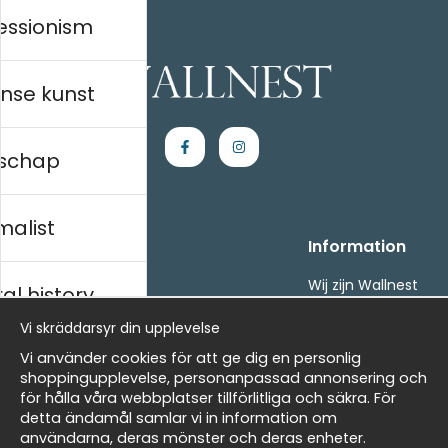
essionism
nse kunst
schap
malist
Handla
Information
Kontakta oss
Wij zijn Wallnest
al history
Villkor
FAQ
Vi skräddarsyr din upplevelse
- Returer och återbetalningar
- Leverans - enkelt, snabbt &amp; gratis
ds
Vi använder cookies för att ge dig en personlig
Om cookies
shoppingupplevelse, personanpassad annonsering och
Mina favoriter
för hålla våra webbplatser tillförlitliga och säkra. För
detta ändamål samlar vi in information om
Masters
Nieuwsbrief
användarna, deras mönster och deras enheter.