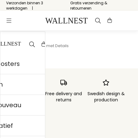
Verzonden binnen 3
Gratis verzending &
werkdagen
retourneren
Start
/
Minimalisme met Details
posters
n
Order sent within
Free delivery and
Swedish design &
3 days
returns
production
nouveau
atief