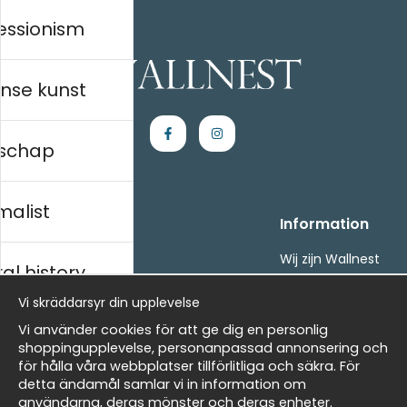
essionism
nse kunst
schap
malist
Handla
Information
Kontakta oss
Wij zijn Wallnest
al history
Villkor
FAQ
- Returer och återbetalningar
Vi skräddarsyr din upplevelse
- Leverans - enkelt, snabbt &amp; gratis
ds
Vi använder cookies för att ge dig en personlig
Om cookies
shoppingupplevelse, personanpassad annonsering och
Mina favoriter
för hålla våra webbplatser tillförlitliga och säkra. För
detta ändamål samlar vi in information om
Nieuwsbrief
Masters
användarna, deras mönster och deras enheter.