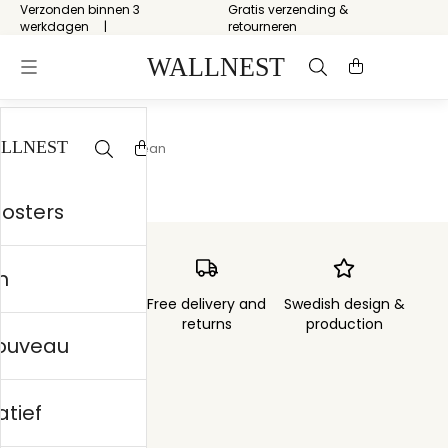
Verzonden binnen 3
Gratis verzending &
werkdagen
retourneren
Start
/
Tropical Ocean
posters
n
Order sent within
Free delivery and
Swedish design &
3 days
returns
production
nouveau
atief