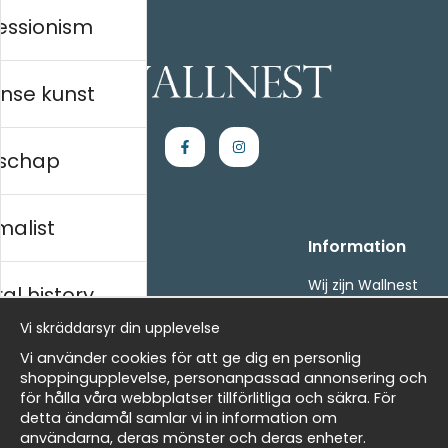
essionism
nse kunst
schap
malist
Handla
Information
Kontakta oss
Wij zijn Wallnest
al history
Villkor
FAQ
Vi skräddarsyr din upplevelse
- Returer och återbetalningar
- Leverans - enkelt, snabbt &amp; gratis
ds
Vi använder cookies för att ge dig en personlig
Om cookies
shoppingupplevelse, personanpassad annonsering och
Mina favoriter
för hålla våra webbplatser tillförlitliga och säkra. För
detta ändamål samlar vi in information om
Masters
Nieuwsbrief
användarna, deras mönster och deras enheter.