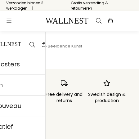
Verzonden binnen 3
Gratis verzending &
werkdagen
retourneren
Start
/
Conceptuele Beeldende Kunst
posters
n
Order sent within
Free delivery and
Swedish design &
3 days
returns
production
nouveau
atief