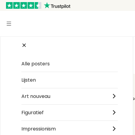
Start
/
90s Vibes
Alle posters
Lijsten
Art nouveau
Order s
Figuratief
Impressionism