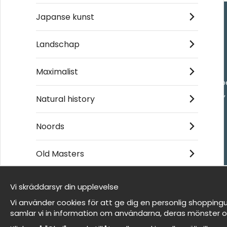
Japanse kunst
Handla
Landschap
Kontakta oss
Maximalist
Villkor
- Returer och återb
- Leverans - enkelt
Natural history
Om cookies
Mina favoriter
Noords
Old Masters
Et harum quidem rerum facilis est et expedita
distinctio
Vi skräddarsyr din upplevelse
Wij zijn Wallnest
Vi använder cookies för att ge dig en personlig shoppingu
FAQ
samlar vi in information om användarna, deras mönster o