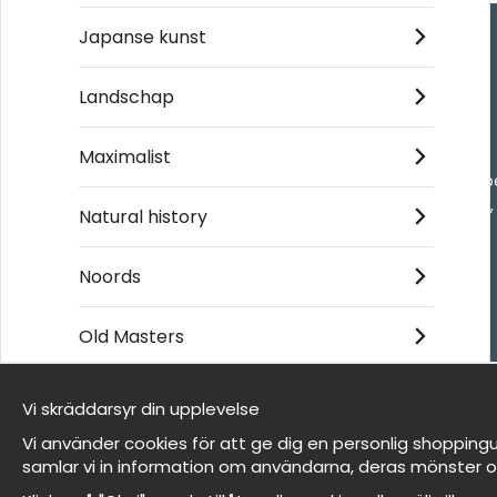
Japanse kunst
Handla
Landschap
Kontakta oss
Maximalist
Villkor
- Returer och återb
- Leverans - enkelt
Natural history
Om cookies
Mina favoriter
Noords
Old Masters
Et harum quidem rerum facilis est et expedita
distinctio
Vi skräddarsyr din upplevelse
Wij zijn Wallnest
Vi använder cookies för att ge dig en personlig shoppingu
FAQ
samlar vi in information om användarna, deras mönster o