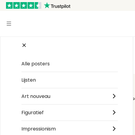
Start
/
Noords
/
Diego Velázquez
Alle posters
Lijsten
Art nouveau
Order s
Figuratief
Impressionism