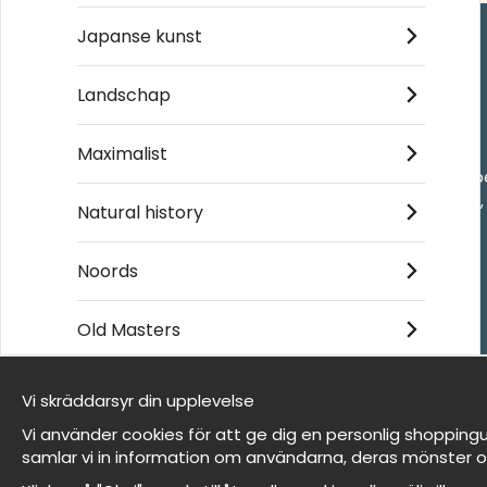
Japanse kunst
Handla
Landschap
Kontakta oss
Maximalist
Villkor
- Returer och återb
- Leverans - enkelt
Natural history
Om cookies
Mina favoriter
Noords
Old Masters
Et harum quidem rerum facilis est et expedita
distinctio
Vi skräddarsyr din upplevelse
Wij zijn Wallnest
Vi använder cookies för att ge dig en personlig shoppingu
FAQ
samlar vi in information om användarna, deras mönster o