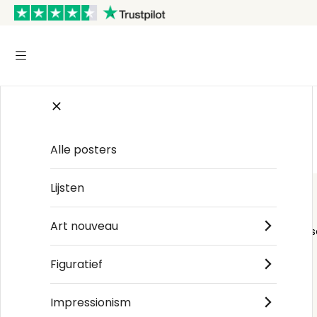
Start
/
Natural history
/
John James Audubon
Alle posters
Lijsten
Art nouveau
Order s
Figuratief
Impressionism