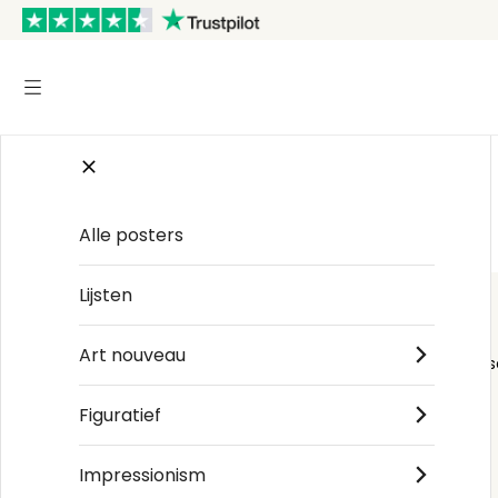
Start
/
Natural history
/
Elizabeth Blackwell
Alle posters
Lijsten
Art nouveau
Order s
Figuratief
Impressionism