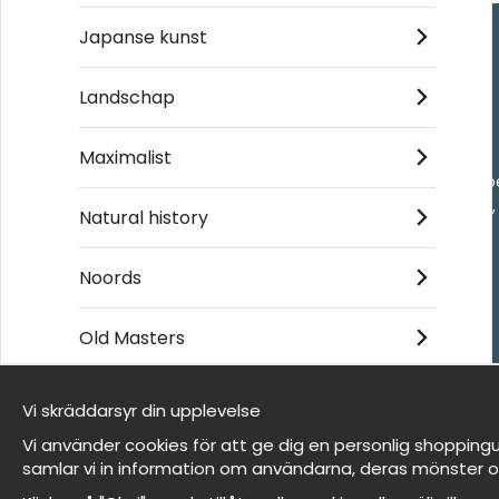
Japanse kunst
Handla
Landschap
Kontakta oss
Maximalist
Villkor
- Returer och återb
- Leverans - enkelt
Natural history
Om cookies
Mina favoriter
Noords
Old Masters
Et harum quidem rerum facilis est et expedita
distinctio
Vi skräddarsyr din upplevelse
Wij zijn Wallnest
Vi använder cookies för att ge dig en personlig shoppingu
FAQ
samlar vi in information om användarna, deras mönster o