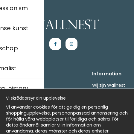
essionism
nse kunst
schap
malist
Handla
Information
Kontakta oss
Wij zijn Wallnest
al history
Villkor
FAQ
Vi skräddarsyr din upplevelse
- Returer och återbetalningar
- Leverans - enkelt, snabbt &amp; gratis
ds
Vi använder cookies för att ge dig en personlig
Om cookies
shoppingupplevelse, personanpassad annonsering och
Mina favoriter
för hålla våra webbplatser tillförlitliga och säkra. För
detta ändamål samlar vi in information om
Masters
Nieuwsbrief
användarna, deras mönster och deras enheter.