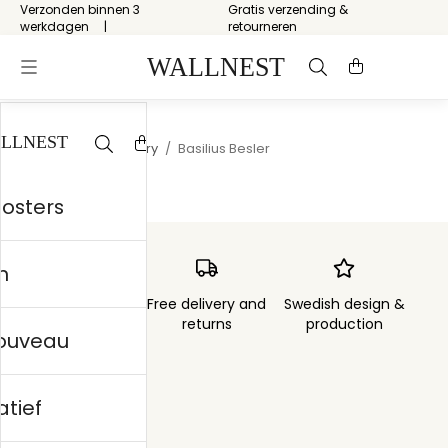
Verzonden binnen 3
Gratis verzending &
werkdagen
retourneren
Start
/
Natural history
/
Basilius Besler
posters
n
Order sent within
Free delivery and
Swedish design &
3 days
returns
production
nouveau
atief