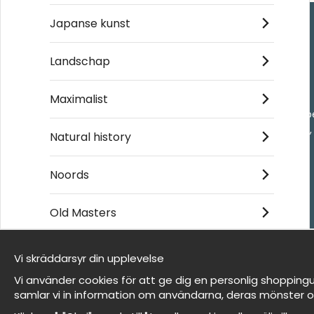
Japanse kunst
Handla
Landschap
Kontakta oss
Maximalist
Villkor
- Returer och återb
- Leverans - enkelt
Natural history
Om cookies
Mina favoriter
Noords
Old Masters
Et harum quidem rerum facilis est et expedita
distinctio
Vi skräddarsyr din upplevelse
Wij zijn Wallnest
Vi använder cookies för att ge dig en personlig shoppingu
FAQ
samlar vi in information om användarna, deras mönster o