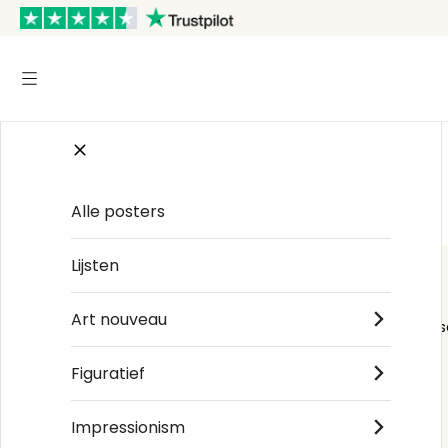
Start
/
Landschap
/
John Constable
Alle posters
Lijsten
Art nouveau
Order s
Figuratief
Impressionism