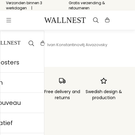
Verzonden binnen 3
Gratis verzending &
werkdagen
retourneren
Start
/
Landschap
/
Ivan Konstantinovitj Aivazovsky
posters
n
Order sent within
Free delivery and
Swedish design &
3 days
returns
production
nouveau
atief