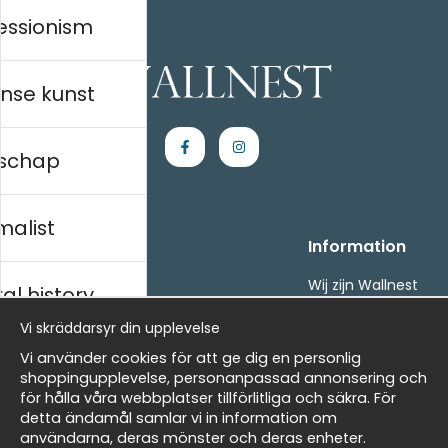
essionism
nse kunst
schap
malist
Handla
Information
Kontakta oss
Wij zijn Wallnest
al history
Villkor
FAQ
Vi skräddarsyr din upplevelse
- Returer och återbetalningar
- Leverans - enkelt, snabbt &amp; gratis
ds
Vi använder cookies för att ge dig en personlig
Om cookies
shoppingupplevelse, personanpassad annonsering och
Mina favoriter
för hålla våra webbplatser tillförlitliga och säkra. För
detta ändamål samlar vi in information om
Masters
Nieuwsbrief
användarna, deras mönster och deras enheter.