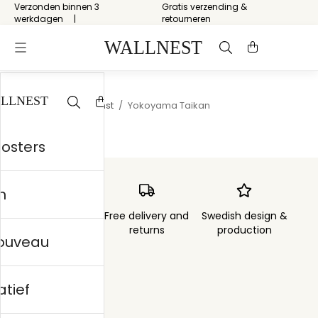
Verzonden binnen 3
Gratis verzending &
werkdagen
retourneren
Start
/
Japanse kunst
/
Yokoyama Taikan
posters
n
Order sent within
Free delivery and
Swedish design &
3 days
returns
production
nouveau
atief