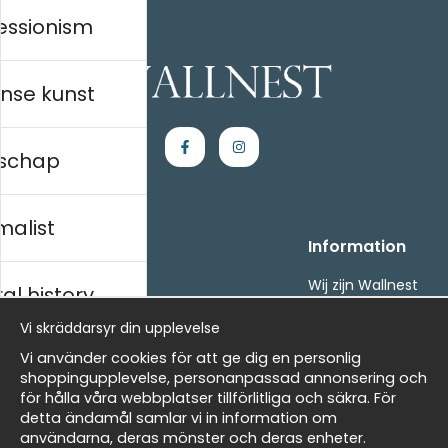
essionism
nse kunst
schap
malist
Handla
Information
Kontakta oss
Wij zijn Wallnest
al history
Villkor
FAQ
Vi skräddarsyr din upplevelse
- Returer och återbetalningar
- Leverans - enkelt, snabbt &amp; gratis
ds
Vi använder cookies för att ge dig en personlig
Om cookies
shoppingupplevelse, personanpassad annonsering och
Mina favoriter
för hålla våra webbplatser tillförlitliga och säkra. För
detta ändamål samlar vi in information om
Masters
Nieuwsbrief
användarna, deras mönster och deras enheter.