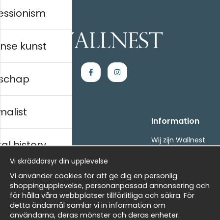
essionism
nse kunst
schap
malist
Handla
Information
Kontakta oss
Wij zijn Wallnest
al history
Villkor
FAQ
Vi skräddarsyr din upplevelse
- Returer och återbetalningar
- Leverans - enkelt, snabbt &amp; gratis
ds
Vi använder cookies för att ge dig en personlig
Om cookies
shoppingupplevelse, personanpassad annonsering och
Mina favoriter
för hålla våra webbplatser tillförlitliga och säkra. För
detta ändamål samlar vi in information om
Masters
Nieuwsbrief
användarna, deras mönster och deras enheter.