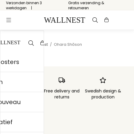
Verzonden binnen 3
Gratis verzending &
werkdagen
retourneren
Start
/
Japanse kunst
/
Ohara Shōson
posters
n
Order sent within
Free delivery and
Swedish design &
3 days
returns
production
nouveau
atief