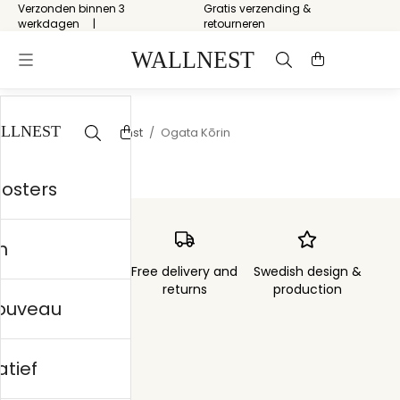
Verzonden binnen 3
Gratis verzending &
werkdagen
retourneren
Start
/
Japanse kunst
/
Ogata Kōrin
posters
n
Order sent within
Free delivery and
Swedish design &
3 days
returns
production
nouveau
atief