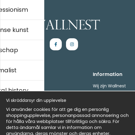
essionism
nse kunst
schap
malist
Handla
Information
Kontakta oss
Wij zijn Wallnest
al history
Villkor
FAQ
- Returer och återbetalningar
Vi skräddarsyr din upplevelse
- Leverans - enkelt, snabbt &amp; gratis
ds
Vi använder cookies för att ge dig en personlig
Om cookies
shoppingupplevelse, personanpassad annonsering och
Mina favoriter
för hålla våra webbplatser tillförlitliga och säkra. För
detta ändamål samlar vi in information om
Nieuwsbrief
Masters
användarna, deras mönster och deras enheter.