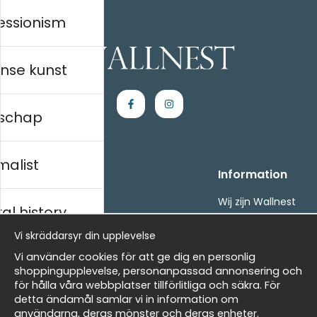
essionism
nse kunst
schap
malist
Handla
Information
Kontakta oss
Wij zijn Wallnest
al history
Villkor
FAQ
- Returer och återbetalningar
Vi skräddarsyr din upplevelse
- Leverans - enkelt, snabbt &amp; gratis
ds
Vi använder cookies för att ge dig en personlig
Om cookies
shoppingupplevelse, personanpassad annonsering och
Mina favoriter
för hålla våra webbplatser tillförlitliga och säkra. För
detta ändamål samlar vi in information om
Nieuwsbrief
Masters
användarna, deras mönster och deras enheter.