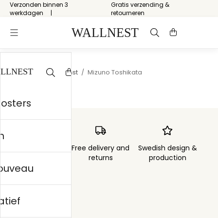
Verzonden binnen 3
Gratis verzending &
werkdagen
retourneren
Start
/
Japanse kunst
/
Mizuno Toshikata
posters
n
Order sent within
Free delivery and
Swedish design &
3 days
returns
production
nouveau
atief