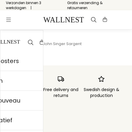
Verzonden binnen 3
Gratis verzending &
werkdagen
retourneren
Start
/
Figuratief
/
John Singer Sargent
posters
n
Order sent within
Free delivery and
Swedish design &
3 days
returns
production
nouveau
atief