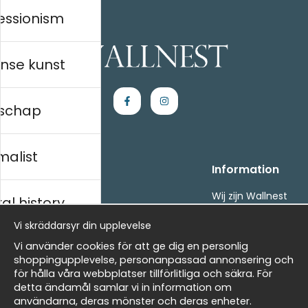
essionism
nse kunst
schap
malist
Handla
Information
Kontakta oss
Wij zijn Wallnest
al history
Villkor
FAQ
Vi skräddarsyr din upplevelse
- Returer och återbetalningar
- Leverans - enkelt, snabbt &amp; gratis
ds
Vi använder cookies för att ge dig en personlig
Om cookies
shoppingupplevelse, personanpassad annonsering och
Mina favoriter
för hålla våra webbplatser tillförlitliga och säkra. För
detta ändamål samlar vi in information om
Masters
Nieuwsbrief
användarna, deras mönster och deras enheter.