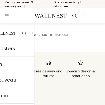
Verzonden binnen 3
Gratis verzending &
werkdagen
retourneren
Start
/
Japanse kunst
/
Suzuki Harunobu
posters
n
Order sent within
Free delivery and
Swedish design &
3 days
returns
production
nouveau
atief