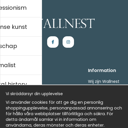
essionism
nse kunst
schap
malist
Handla
Information
Kontakta oss
Wij zijn Wallnest
al history
Villkor
FAQ
Vi skräddarsyr din upplevelse
- Returer och återbetalningar
- Leverans - enkelt, snabbt &amp; gratis
ds
Vi använder cookies för att ge dig en personlig
Om cookies
shoppingupplevelse, personanpassad annonsering och
Mina favoriter
för hålla våra webbplatser tillförlitliga och säkra. För
detta ändamål samlar vi in information om
Masters
Nieuwsbrief
användarna, deras mönster och deras enheter.