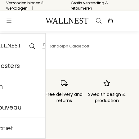
Verzonden binnen 3
Gratis verzending &
werkdagen
retourneren
Start
/
Storytelling
/
Randolph Caldecott
posters
n
Order sent within
Free delivery and
Swedish design &
3 days
returns
production
nouveau
atief