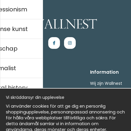
essionism
nse kunst
schap
malist
Handla
Information
Kontakta oss
Wij zijn Wallnest
al history
Villkor
FAQ
- Returer och återbetalningar
Vi skräddarsyr din upplevelse
- Leverans - enkelt, snabbt &amp; gratis
ds
Vi använder cookies för att ge dig en personlig
Om cookies
shoppingupplevelse, personanpassad annonsering och
Mina favoriter
för hålla våra webbplatser tillförlitliga och säkra. För
detta ändamål samlar vi in information om
Nieuwsbrief
Masters
användarna, deras mönster och deras enheter.