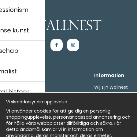
essionism
nse kunst
schap
malist
Handla
Information
Kontakta oss
Wij zijn Wallnest
al history
Villkor
FAQ
- Returer och återbetalningar
Vi skräddarsyr din upplevelse
- Leverans - enkelt, snabbt &amp; gratis
ds
Vi använder cookies för att ge dig en personlig
Om cookies
shoppingupplevelse, personanpassad annonsering och
Mina favoriter
för hålla våra webbplatser tillförlitliga och säkra. För
detta ändamål samlar vi in information om
Nieuwsbrief
Masters
användarna, deras mönster och deras enheter.