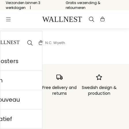
Verzonden binnen 3
Gratis verzending &
werkdagen
retourneren
Start
/
Storytelling
/
N.C. Wyeth
posters
n
Order sent within
Free delivery and
Swedish design &
3 days
returns
production
nouveau
atief