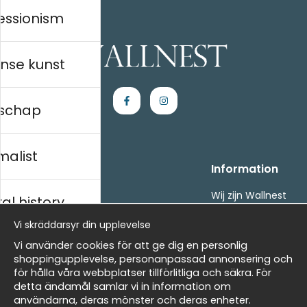
essionism
nse kunst
schap
malist
Handla
Information
Kontakta oss
Wij zijn Wallnest
al history
Villkor
FAQ
Vi skräddarsyr din upplevelse
- Returer och återbetalningar
- Leverans - enkelt, snabbt &amp; gratis
ds
Vi använder cookies för att ge dig en personlig
Om cookies
shoppingupplevelse, personanpassad annonsering och
Mina favoriter
för hålla våra webbplatser tillförlitliga och säkra. För
detta ändamål samlar vi in information om
Masters
Nieuwsbrief
användarna, deras mönster och deras enheter.