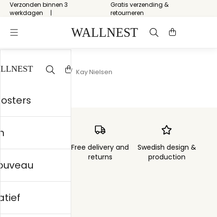
Verzonden binnen 3
Gratis verzending &
werkdagen
retourneren
Start
/
Storytelling
/
Kay Nielsen
posters
n
Order sent within
Free delivery and
Swedish design &
3 days
returns
production
nouveau
atief