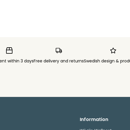
ent within 3 days
Free delivery and returns
Swedish design & prod
Information