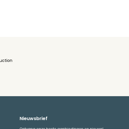
uction
Nieuwsbrief
Ontvang onze beste aanbiedingen en nieuws!