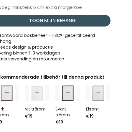
Voeg minstens 6 cm extra marge toe
TOON MIJN BEHANG
rantwoord bosbeheer – FSC®-gecertificeerd
hang
eeds design & productie
vering binnen 1–3 werkdagen
atis verzending en retourneren
kommenderade tillbehör till denna produkt
rk
Vit träram
Svart
Ekram
äram
träram
€19
€19
9
€19