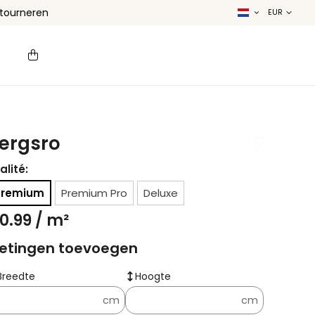
etourneren
ergsro
alité:
Premium
Premium Pro
Deluxe
0.99
/ m²
etingen toevoegen
Breedte
Hoogte
cm
cm