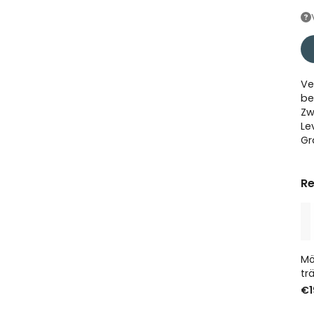
Ve
be
Zw
Le
Gr
Re
Mö
tr
€1