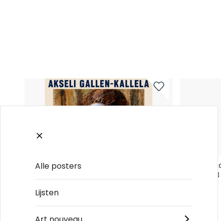
Alle posters
Akseli Gallen-Kallela Self-portrait, 1906-
Toulouse-La
1921 No4 - Poster
Goulue No3 
€19
€19
Lijsten
Art nouveau