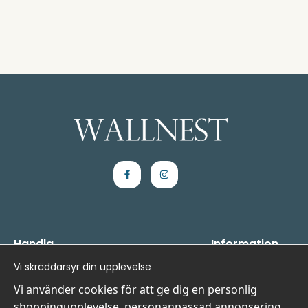
Handla
Information
Vi skräddarsyr din upplevelse
Kontakta oss
Wij zijn Wallnest
Villkor
FAQ
Vi använder cookies för att ge dig en personlig
- Returer och återbetalningar
shoppingupplevelse, personanpassad annonsering