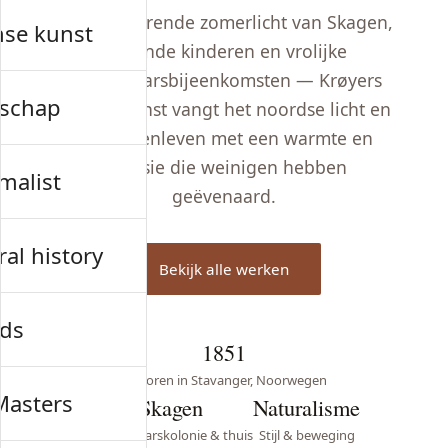
Het glinsterende zomerlicht van Skagen,
nse kunst
badende kinderen en vrolijke
kunstenaarsbijeenkomsten — Krøyers
schap
schilderkunst vangt het noordse licht en
het buitenleven met een warmte en
precisie die weinigen hebben
malist
geëvenaard.
al history
Bekijk alle werken
ds
1851
Geboren in Stavanger, Noorwegen
Masters
Skagen
Naturalisme
Kunstenaarskolonie & thuis
Stijl & beweging