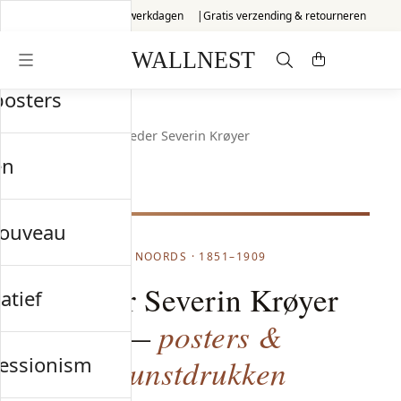
Verzonden binnen 3 werkdagen
Gratis verzending & retourneren
posters
Start
/
Noords
/
Peder Severin Krøyer
en
nouveau
NOORDS · 1851–1909
Peder Severin Krøyer
atief
posters &
—
essionism
kunstdrukken