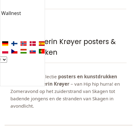
n Wallnest
COLLECTIE
Peder Severin Krøyer posters &
kunstdrukken
Ontdek onze collectie
posters en kunstdrukken
van Peder Severin Krøyer
– van Hip hip hurra! en
Zomeravond op het zuiderstrand van Skagen tot
badende jongens en de stranden van Skagen in
avondlicht.