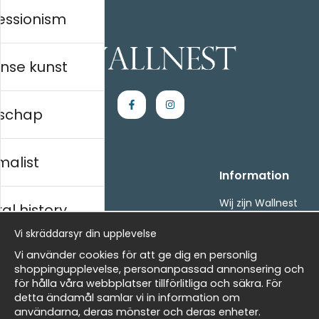
essionism
nse kunst
schap
malist
Handla
Information
Kontakta oss
Wij zijn Wallnest
al history
Villkor
FAQ
Vi skräddarsyr din upplevelse
- Returer och återbetalningar
- Leverans - enkelt, snabbt &amp; gratis
ds
Vi använder cookies för att ge dig en personlig
Om cookies
shoppingupplevelse, personanpassad annonsering och
Mina favoriter
för hålla våra webbplatser tillförlitliga och säkra. För
detta ändamål samlar vi in information om
Masters
Nieuwsbrief
användarna, deras mönster och deras enheter.