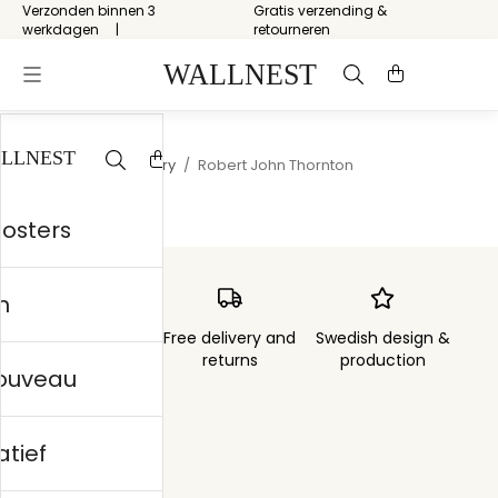
Verzonden binnen 3
Gratis verzending &
werkdagen
retourneren
Start
/
Natural history
/
Robert John Thornton
posters
n
Order sent within
Free delivery and
Swedish design &
3 days
returns
production
nouveau
atief