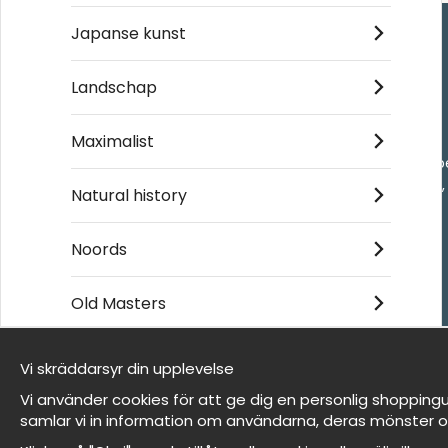
Japanse kunst
Handla
Landschap
Kontakta oss
Maximalist
Villkor
- Returer och återb
- Leverans - enkelt
Natural history
Om cookies
Mina favoriter
Noords
Old Masters
Et harum quidem rerum facilis est et expedita
distinctio
Vi skräddarsyr din upplevelse
Wij zijn Wallnest
Vi använder cookies för att ge dig en personlig shoppingu
FAQ
samlar vi in information om användarna, deras mönster o