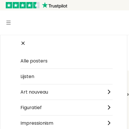
Start
/
Maximalist
/
Félix Vallotton
Alle posters
Lijsten
Art nouveau
Order s
Figuratief
Impressionism