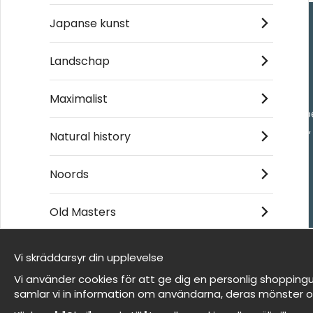
Japanse kunst
Handla
Landschap
Kontakta oss
Maximalist
Villkor
- Returer och återb
- Leverans - enkelt
Natural history
Om cookies
Mina favoriter
Noords
Old Masters
Et harum quidem rerum facilis est et expedita
distinctio
Vi skräddarsyr din upplevelse
Wij zijn Wallnest
Vi använder cookies för att ge dig en personlig shoppingu
FAQ
samlar vi in information om användarna, deras mönster o