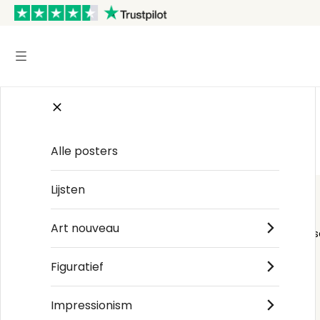
Start
/
Japanse kunst
/
Yoshida Hiroshi
Alle posters
Lijsten
Art nouveau
Order s
Figuratief
Impressionism