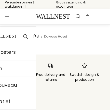
Verzonden binnen 3
Gratis verzending &
werkdagen
retourneren
Start
/
Japanse kunst
/
Kawase Hasui
posters
n
Order sent within
Free delivery and
Swedish design &
3 days
returns
production
nouveau
atief